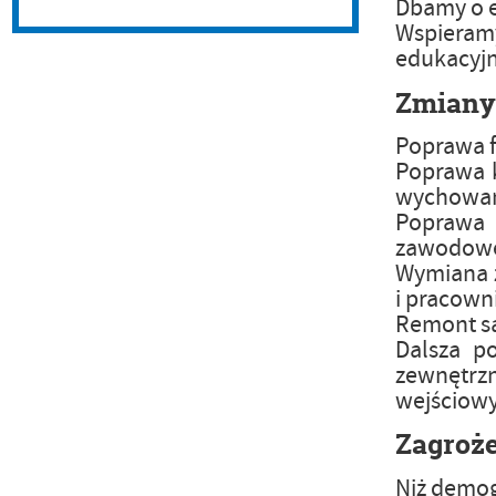
Dbamy o es
Wspieram
edukacyj
Zmiany
Poprawa f
Poprawa k
wychowani
Poprawa 
zawodow
Wymiana z
i pracown
Remont san
Dalsza po
zewnętrzn
wejściow
Zagroże
Niż demog