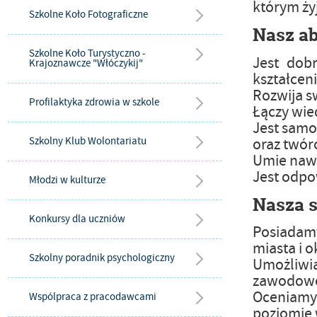
którym ży
Szkolne Koło Fotograficzne
Nasz ab
Szkolne Koło Turystyczno -
Jest dob
Krajoznawcze "Włóczykij"
kształcen
Rozwija s
Profilaktyka zdrowia w szkole
Łączy wie
Jest samo
oraz twór
Szkolny Klub Wolontariatu
Umie nawi
Jest odpo
Młodzi w kulturze
Nasza s
Konkursy dla uczniów
Posiadamy
miasta i o
Szkolny poradnik psychologiczny
Umożliwi
zawodowe,
Oceniamy 
Wspólpraca z pracodawcami
poziomie 