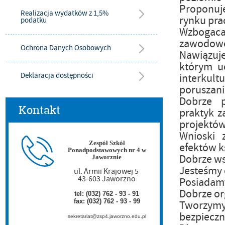
Proponuje
Realizacja wydatków z 1,5%
rynku pra
podatku
Wzbogacam
zawodowe 
Ochrona Danych Osobowych
Nawiązuje
którym uc
Deklaracja dostępności
interku
poruszanie
Dobrze 
Kontakt
praktyk z
projektów
Wnioski 
Zespół Szkół
efektów k
Ponadpodstawowych nr 4 w
Dobrze ws
Jaworznie
Jesteśmy 
ul. Armii Krajowej 5
43-603 Jaworzno
Posiadamy
Dobrze or
tel: (032) 762 - 93 - 91
fax: (032) 762 - 93 - 99
Tworzymy
bezpieczn
sekretariat@zsp4.jaworzno.edu.pl