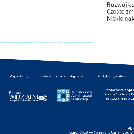
Rozwój ko
Częste zm
Niskie na
Mapa strony
Oświadczenie o dostępności
Polityka prywatności
Strona została op
Polska Akademia D
realizowanego prz
PAD 
licencji
Creative Commons
Uznanie autor