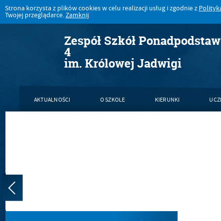
Strona korzysta z plików cookies w celu realizacji usług i zgodnie z
Polityk
Twojej przeglądarce.
Zamknij
Zespół Szkół Ponadpodsta
4
im. Królowej Jadwigi
AKTUALNOŚCI
O SZKOLE
KIERUNKI
UCZ
KONTAKT