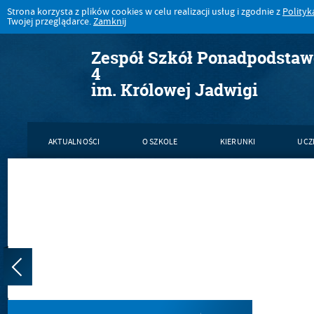
Strona korzysta z plików cookies w celu realizacji usług i zgodnie z
Polityk
Twojej przeglądarce.
Zamknij
Zespół Szkół Ponadpodsta
4
im. Królowej Jadwigi
AKTUALNOŚCI
O SZKOLE
KIERUNKI
UCZ
KONTAKT