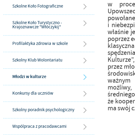
w proces
Szkolne Koło Fotograficzne
Upowszech
powołane,
Szkolne Koło Turystyczno -
i niebezp
Krajoznawcze "Włóczykij"
właśnie j
poprzez e
Profilaktyka zdrowia w szkole
klasyczna
spędzenia
Kulturze”
Szkolny Klub Wolontariatu
przez młod
środowis
Młodzi w kulturze
ważnym p
możliwy,
średnieg
Konkursy dla uczniów
że kooper
ma swój cz
Szkolny poradnik psychologiczny
Wspólpraca z pracodawcami