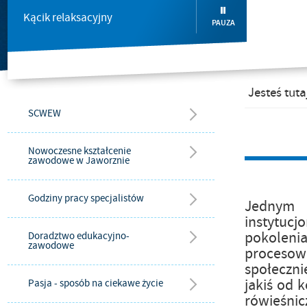
Kącik relaksacyjny
PAUZA
Jesteś tuta
SCWEW
Nowoczesne kształcenie
zawodowe w Jaworznie
Godziny pracy specjalistów
Jednym z
instytuc
pokolenia
Doradztwo edukacyjno-
zawodowe
procesow
społeczni
jakiś od 
Pasja - sposób na ciekawe życie
rówieśnic