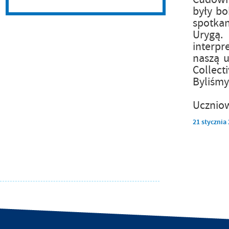
były bo
spotkan
Urygą.
interpr
naszą u
Collect
Byliśmy
Uczniow
21
stycznia