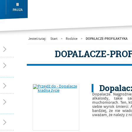
PAUZA
DOPALACZE-PROFILAKTYKA
Jesteś tutaj:
Start
Rodzice
>
>
DOPALACZE-PRO
Dopalac
Dopalacze. Najgroźnie
alkaloidy, takie s
muchomorach. Ten, kto
siebie wyrok śmierci.
bardziej, że nie wia
uważam, że należy z n