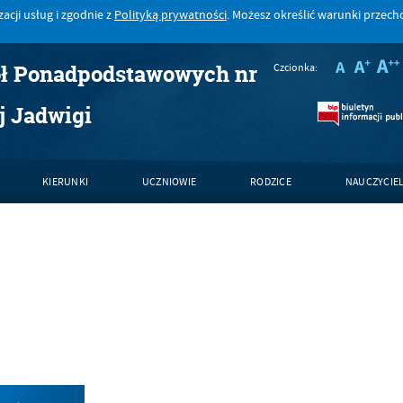
acji usług i zgodnie z
Polityką prywatności
. Możesz określić warunki przec
ół Ponadpodstawowych nr
Czcionka:
j Jadwigi
KIERUNKI
UCZNIOWIE
RODZICE
NAUCZYCIE