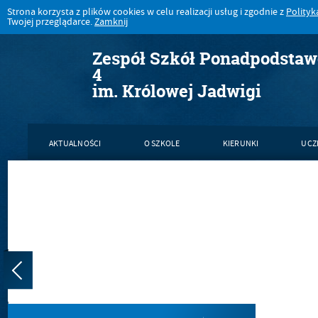
Strona korzysta z plików cookies w celu realizacji usług i zgodnie z
Polityk
Twojej przeglądarce.
Zamknij
Zespół Szkół Ponadpodsta
4
im. Królowej Jadwigi
AKTUALNOŚCI
O SZKOLE
KIERUNKI
UCZ
KONTAKT