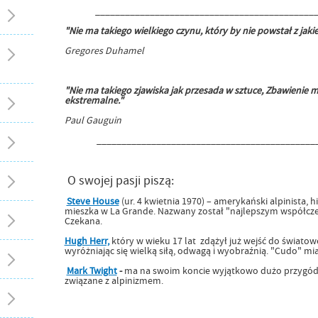
____________________________________________
"Nie ma takiego wielkiego czynu, który by nie powstał z jak
Gregores Duhamel
"Nie ma takiego zjawiska jak przesada w sztuce, Zbawienie m
ekstremalne."
Paul Gauguin
____________________________________________
O swojej pasji piszą:
Steve House
(ur. 4 kwietnia 1970) – amerykański alpinista, h
mieszka w La Grande. Nazwany został "najlepszym współcze
Czekana.
Hugh Herr,
który w wieku 17 lat zdążył już wejść do światow
wyróżniając się wielką siłą, odwagą i wyobraźnią. "Cudo" mia
Mark Twight
-
ma na swoim koncie wyjątkowo dużo przygód na
związane z alpinizmem.