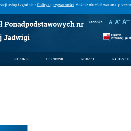
acji usług i zgodnie z
Polityką prywatności
. Możesz określić warunki przec
ół Ponadpodstawowych nr
Czcionka:
j Jadwigi
KIERUNKI
UCZNIOWIE
RODZICE
NAUCZYCIE