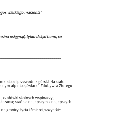
_______________________________
iegoś wielkiego marzenia"
ożna osiągnąć, tylko dzięki temu, co
_______________________________
imalaista i przewodnik górski. Na stałe
snym alpinistą świata". Zdobywca Złotego
ej czołówki skalnych wspinaczy,
ł szansę stać sie najlepszym z najlepszych.
 granicy życia i śmierci, wszystkie