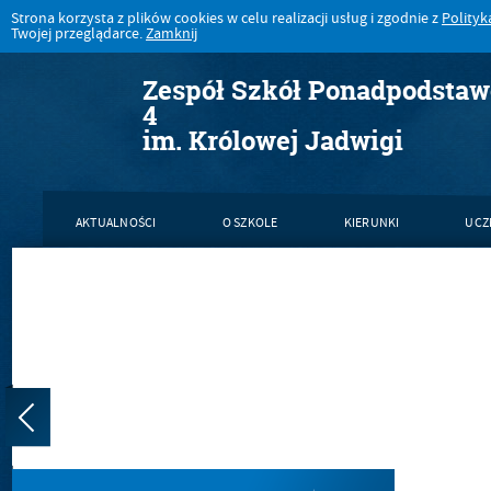
Strona korzysta z plików cookies w celu realizacji usług i zgodnie z
Polityk
Twojej przeglądarce.
Zamknij
Zespół Szkół Ponadpodsta
4
im. Królowej Jadwigi
AKTUALNOŚCI
O SZKOLE
KIERUNKI
UCZ
KONTAKT