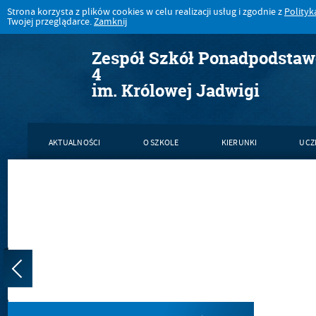
Strona korzysta z plików cookies w celu realizacji usług i zgodnie z
Polityk
Twojej przeglądarce.
Zamknij
Zespół Szkół Ponadpodsta
4
im. Królowej Jadwigi
AKTUALNOŚCI
O SZKOLE
KIERUNKI
UCZ
KONTAKT