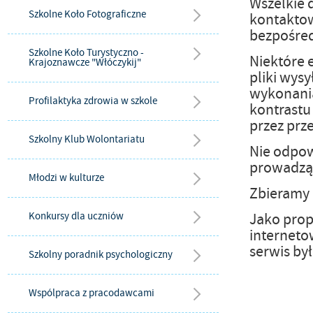
Wszelkie 
Szkolne Koło Fotograficzne
kontaktow
bezpośred
Szkolne Koło Turystyczno -
Niektóre 
Krajoznawcze "Włóczykij"
pliki wys
wykonania
Profilaktyka zdrowia w szkole
kontrastu
przez prz
Szkolny Klub Wolontariatu
Nie odpow
prowadzą 
Młodzi w kulturze
Zbieramy 
Konkursy dla uczniów
Jako prop
interneto
serwis by
Szkolny poradnik psychologiczny
Wspólpraca z pracodawcami