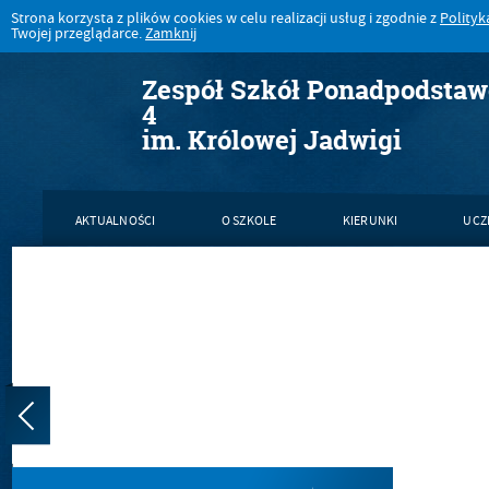
Strona korzysta z plików cookies w celu realizacji usług i zgodnie z
Polityk
Twojej przeglądarce.
Zamknij
Zespół Szkół Ponadpodsta
4
im. Królowej Jadwigi
AKTUALNOŚCI
O SZKOLE
KIERUNKI
UCZ
KONTAKT