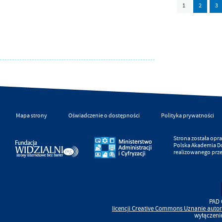
1
2
3
Mapa strony
Oświadczenie o dostępności
Polityka prywatności
Strona została op
Polska Akademia D
realizowanego prz
PAD 
licencji
Creative Commons
Uznanie autor
wyłączeni