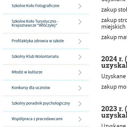
Szkolne Koło Fotograficzne
zakup sto
zakup str
Szkolne Koło Turystyczno -
miejskich 
Krajoznawcze "Włóczykij"
zakup mat 
Profilaktyka zdrowia w szkole
2024 r.
Szkolny Klub Wolontariatu
uzyskal
Młodzi w kulturze
Uzyskane 
zakup mon
Konkursy dla uczniów
Szkolny poradnik psychologiczny
2023 r.
uzyskal
Wspólpraca z pracodawcami
Uzyskane 