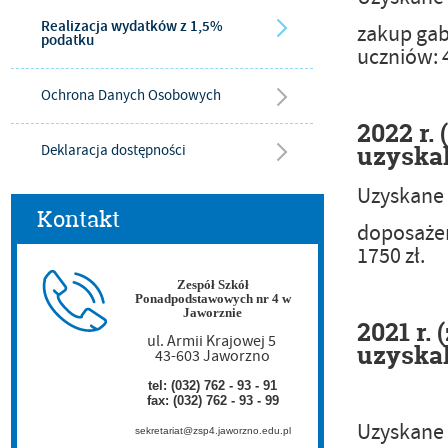
Realizacja wydatków z 1,5%
zakup gab
podatku
uczniów: 
Ochrona Danych Osobowych
2022 r.
uzyskal
Deklaracja dostępności
U
zyskane
Kontakt
doposażen
1750 zł.
Zespół Szkół
Ponadpodstawowych nr 4 w
Jaworznie
2021 r.
ul. Armii Krajowej 5
uzyskal
43-603 Jaworzno
tel: (032) 762 - 93 - 91
fax: (032) 762 - 93 - 99
Uzyskane 
sekretariat@zsp4.jaworzno.edu.pl