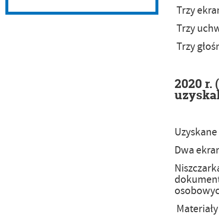
Trzy ekran
Trzy uchw
Trzy głośn
2020 r.
uzyskal
Uzyskane 
Dwa ekrany
Niszczark
dokumenta
osobowych
Materiały