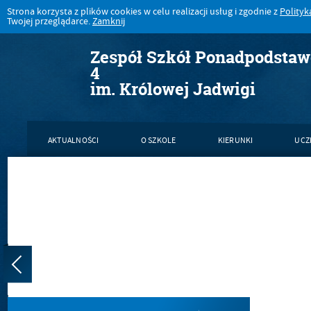
Strona korzysta z plików cookies w celu realizacji usług i zgodnie z
Polityk
Twojej przeglądarce.
Zamknij
Zespół Szkół Ponadpodsta
4
im. Królowej Jadwigi
AKTUALNOŚCI
O SZKOLE
KIERUNKI
UCZ
KONTAKT