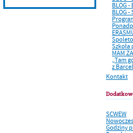
BLOG -
BLOG -
Program
Ponadp
ERASM
Spoleto
Szkoła 
MAM Z
„Tam gd
z Barce
Kontakt
Dodatkow
SCWEW
Nowoczes
Godziny p