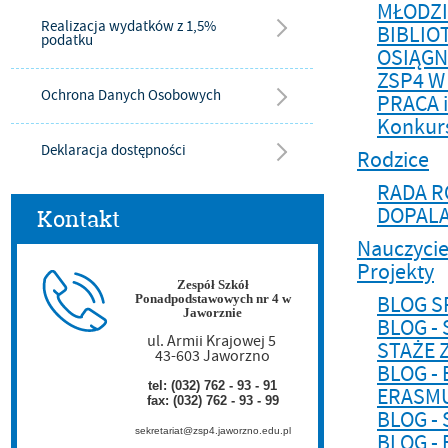
MŁODZI
Realizacja wydatków z 1,5%
BIBLIO
podatku
OSIĄGN
ZSP4 W
Ochrona Danych Osobowych
PRACA 
Konkurs
Deklaracja dostępności
Rodzice
RADA 
DOPALA
Kontakt
Nauczycie
Projekty
Zespół Szkół
BLOG S
Ponadpodstawowych nr 4 w
Jaworznie
BLOG -
ul. Armii Krajowej 5
STAŻE
43-603 Jaworzno
BLOG -
tel: (032) 762 - 93 - 91
ERASMU
fax: (032) 762 - 93 - 99
BLOG -
sekretariat@zsp4.jaworzno.edu.pl
BLOG -