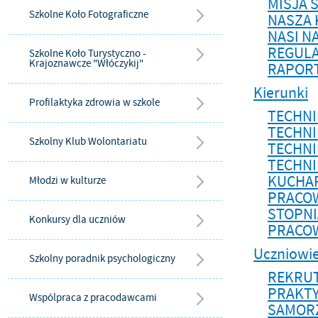
MISJA 
Szkolne Koło Fotograficzne
NASZA 
NASI N
REGULA
Szkolne Koło Turystyczno -
Krajoznawcze "Włóczykij"
RAPORT
Kierunki
Profilaktyka zdrowia w szkole
TECHNI
TECHN
Szkolny Klub Wolontariatu
TECHNI
TECHNI
KUCHAR
Młodzi w kulturze
PRACOW
STOPNI
Konkursy dla uczniów
PRACOW
Uczniowi
Szkolny poradnik psychologiczny
REKRUT
PRAKT
Wspólpraca z pracodawcami
SAMOR