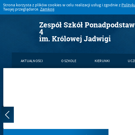
Strona korzysta z plików cookies w celu realizacji usług i zgodnie z
Polityk
Twojej przeglądarce.
Zamknij
Zespół Szkół Ponadpodsta
4
im. Królowej Jadwigi
AKTUALNOŚCI
O SZKOLE
KIERUNKI
UCZ
KONTAKT