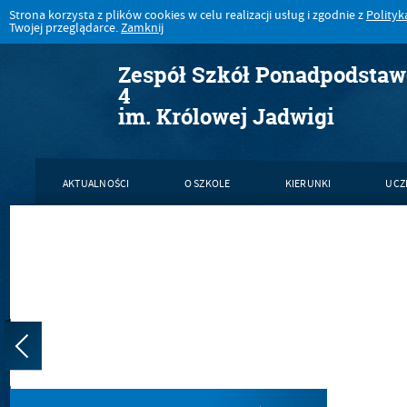
Strona korzysta z plików cookies w celu realizacji usług i zgodnie z
Polityk
Twojej przeglądarce.
Zamknij
Zespół Szkół Ponadpodsta
4
im. Królowej Jadwigi
AKTUALNOŚCI
O SZKOLE
KIERUNKI
UCZ
KONTAKT