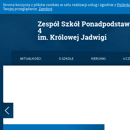
Strona korzysta z plików cookies w celu realizacji usług i zgodnie z
Polityk
Twojej przeglądarce.
Zamknij
Zespół Szkół Ponadpodsta
4
im. Królowej Jadwigi
AKTUALNOŚCI
O SZKOLE
KIERUNKI
UCZ
KONTAKT