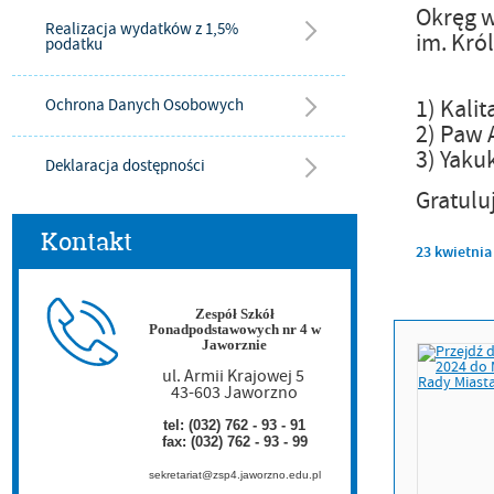
Okręg w
Realizacja wydatków z 1,5%
im. Kró
podatku
1) Kali
Ochrona Danych Osobowych
2) Paw 
3) Yaku
Deklaracja dostępności
Gratulu
Kontakt
23
kwietnia
Zespół Szkół
Ponadpodstawowych nr 4 w
Jaworznie
ul. Armii Krajowej 5
43-603 Jaworzno
tel: (032) 762 - 93 - 91
fax: (032) 762 - 93 - 99
sekretariat@zsp4.jaworzno.edu.pl