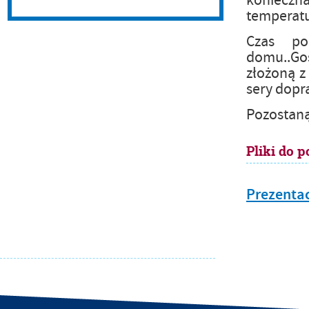
koniecz
temperatu
Czas po
domu..Go
złożoną z
sery dopr
Pozostaną
Pliki do p
Prezentac