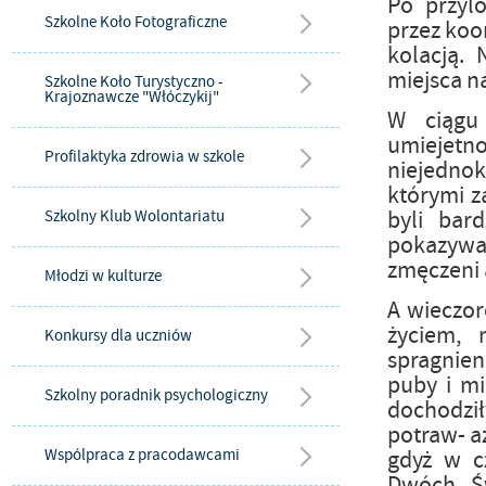
Po przylo
Szkolne Koło Fotograficzne
przez koo
kolacją. 
miejsca n
Szkolne Koło Turystyczno -
Krajoznawcze "Włóczykij"
W ciągu
umiejetn
Profilaktyka zdrowia w szkole
niejedno
którymi z
byli bar
Szkolny Klub Wolontariatu
pokazywal
zmęczeni 
Młodzi w kulturze
A wieczor
życiem, 
Konkursy dla uczniów
spragnien
puby i mi
Szkolny poradnik psychologiczny
dochodzi
potraw- a
Wspólpraca z pracodawcami
gdyż w c
Dwóch Św