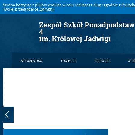
Strona korzysta z plików cookies w celu realizacji usług i zgodnie z
Polityk
Twojej przeglądarce.
Zamknij
Zespół Szkół Ponadpodsta
4
im. Królowej Jadwigi
AKTUALNOŚCI
O SZKOLE
KIERUNKI
UCZ
KONTAKT