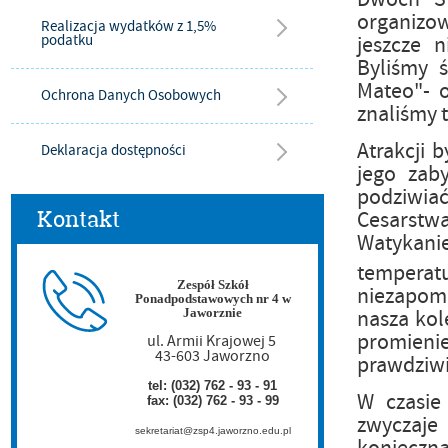
organizow
Realizacja wydatków z 1,5%
podatku
jeszcze n
Byliśmy 
Mateo"- o
Ochrona Danych Osobowych
znaliśmy t
Atrakcji 
Deklaracja dostępności
jego zab
podziwia
Kontakt
Cesarstwa
Watykani
temperat
Zespół Szkół
niezapom
Ponadpodstawowych nr 4 w
Jaworznie
nasza kol
promieni
ul. Armii Krajowej 5
43-603 Jaworzno
prawdziwi
tel: (032) 762 - 93 - 91
W czasie
fax: (032) 762 - 93 - 99
zwyczaje
sekretariat@zsp4.jaworzno.edu.pl