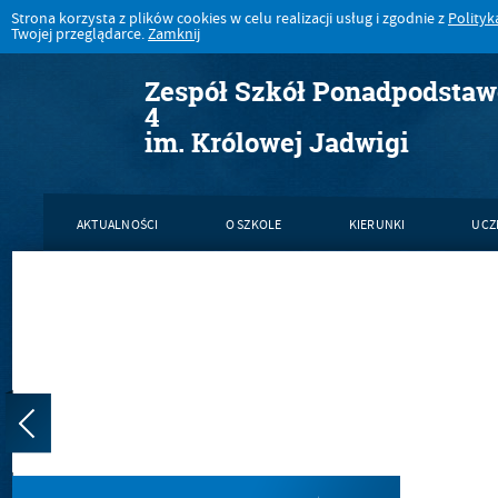
Strona korzysta z plików cookies w celu realizacji usług i zgodnie z
Polityk
Twojej przeglądarce.
Zamknij
Zespół Szkół Ponadpodsta
4
im. Królowej Jadwigi
AKTUALNOŚCI
O SZKOLE
KIERUNKI
UCZ
KONTAKT