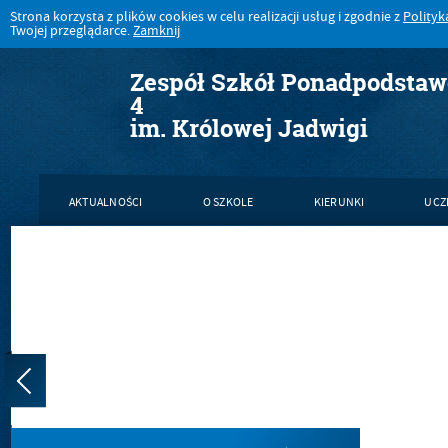
Strona korzysta z plików cookies w celu realizacji usług i zgodnie z
Polityk
Twojej przeglądarce.
Zamknij
Zespół Szkół Ponadpodsta
4
im. Królowej Jadwigi
AKTUALNOŚCI
O SZKOLE
KIERUNKI
UCZ
KONTAKT