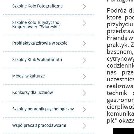
Szkolne Koło Fotograficzne
Podróż dl
które pod
Szkolne Koło Turystyczno -
przybyciu
Krajoznawcze "Włóczykij"
przedstaw
Friends w
Profilaktyka zdrowia w szkole
praktyk. 
basenem,
cytrynow
Szkolny Klub Wolontariatu
codzienni
nas prze
Młodzi w kulturze
uczestni
realizowa
technik 
Konkursy dla uczniów
gastrono
cierpliw
Szkolny poradnik psychologiczny
komunikac
pić” okaza
Wspólpraca z pracodawcami