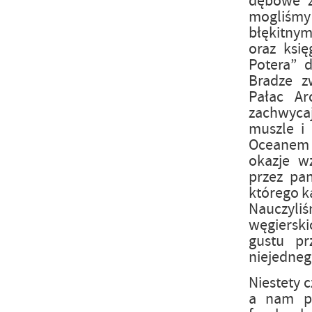
dębowe z
mogliśm
błękitnym
oraz księ
Potera” d
Bradze z
Pałac Ar
zachwyca
muszle i
Oceanem A
okazje w
przez pa
którego k
Nauczyl
węgierski
gustu pr
niejedneg
Niestety 
a nam po