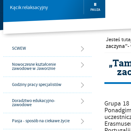
Kącik relaksacyjny
PAUZA
Jesteś tuta
zaczyna”-
SCWEW
„Tam
Nowoczesne kształcenie
za
zawodowe w Jaworznie
Godziny pracy specjalistów
Doradztwo edukacyjno-
Grupa 18
zawodowe
Ponadgimn
uczestni
Pasja - sposób na ciekawe życie
Erasmuse
Portugalii