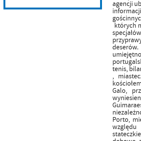
agencji u
informac
gościnnyc
których m
specjałów
przyprawy
deserów.
umiejętno
portugals
tenis, bil
, miaste
kościołem
Galo, pr
wyniesie
Guimarae
niezależ
Porto, mi
względu 
stateczki