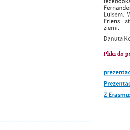
fecebook
Fernande
Luisem. W
Friens st
ziemi.
Danuta K
Pliki do p
prezentac
Prezentac
Z Erasmus