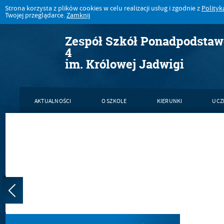
Strona korzysta z plików cookies w celu realizacji usług i zgodnie z
Polityk
Twojej przeglądarce.
Zamknij
Zespół Szkół Ponadpodsta
4
im. Królowej Jadwigi
AKTUALNOŚCI
O SZKOLE
KIERUNKI
UCZ
KONTAKT