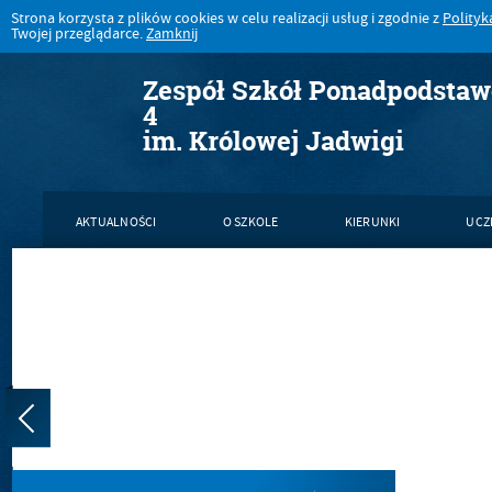
Strona korzysta z plików cookies w celu realizacji usług i zgodnie z
Polityk
Twojej przeglądarce.
Zamknij
Zespół Szkół Ponadpodsta
4
im. Królowej Jadwigi
AKTUALNOŚCI
O SZKOLE
KIERUNKI
UCZ
KONTAKT