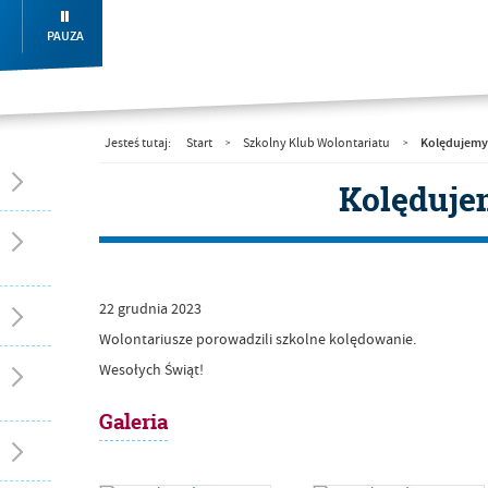
PAUZA
Kolędujemy
Jesteś tutaj:
Start
Szkolny Klub Wolontariatu
>
>
Kolęduj
22
grudnia
2023
Wolontariusze porowadzili szkolne kolędowanie.
Wesołych Świąt!
Galeria