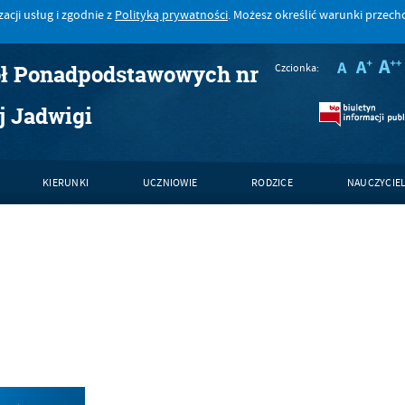
acji usług i zgodnie z
Polityką prywatności
. Możesz określić warunki przec
ół Ponadpodstawowych nr
Czcionka:
j Jadwigi
KIERUNKI
UCZNIOWIE
RODZICE
NAUCZYCIE