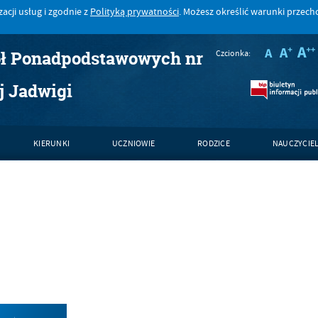
acji usług i zgodnie z
Polityką prywatności
. Możesz określić warunki przec
ół Ponadpodstawowych nr
Czcionka:
j Jadwigi
KIERUNKI
UCZNIOWIE
RODZICE
NAUCZYCIE