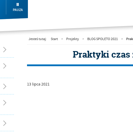
PAUZA
Prak
Jesteś tutaj:
Start
Projekty
BLOG SPOLETO 2021
>
>
>
Praktyki czas 
13
lipca
2021