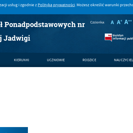
acji usług i zgodnie z
Polityką prywatności
. Możesz określić warunki przec
ół Ponadpodstawowych nr
Czcionka:
j Jadwigi
KIERUNKI
UCZNIOWIE
RODZICE
NAUCZYCIE