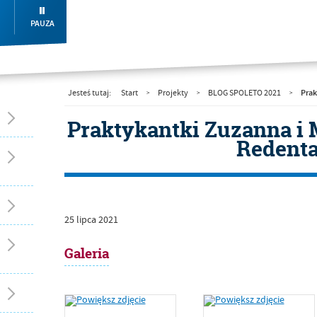
PAUZA
Prak
Jesteś tutaj:
Start
Projekty
BLOG SPOLETO 2021
>
>
>
Praktykantki Zuzanna i 
Redenta
25
lipca
2021
Galeria