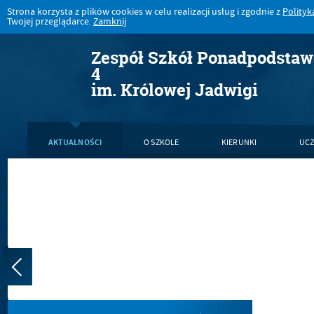
Strona korzysta z plików cookies w celu realizacji usług i zgodnie z
Polityk
Twojej przeglądarce.
Zamknij
Zespół Szkół Ponadpodsta
4
im. Królowej Jadwigi
AKTUALNOŚCI
O SZKOLE
KIERUNKI
UCZ
KONTAKT