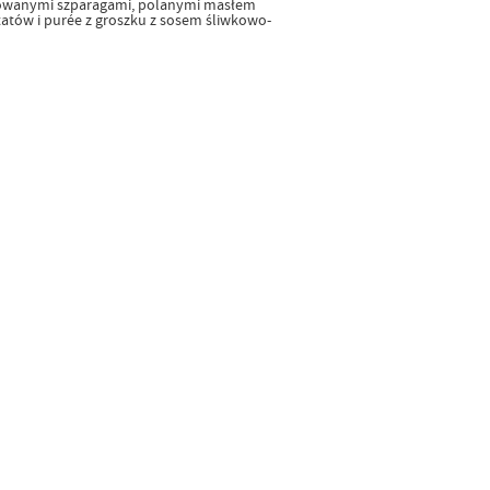
towanymi szparagami, polanymi masłem
atów i purée z groszku z sosem śliwkowo-