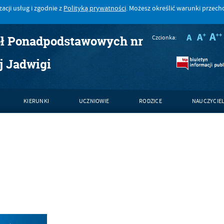
acji usług i zgodnie z
Polityką prywatności
. Możesz określić warunki przec
ół Ponadpodstawowych nr
Czcionka:
j Jadwigi
KIERUNKI
UCZNIOWIE
RODZICE
NAUCZYCIE