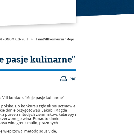
Finał VIII konkursu "Moje
GASTRONOMICZNYCH
>
e pasje kulinarne"
 VIII konkurs "Moje pasje kulinarne".
lska. Do konkursu zgłosili się uczniowie
skie danie przygotowali Jakub i Magda
 z purée z młodych ziemniaków, kalarepy i
 czerwonego wina. Ponadto danie
 sosu winegret z malin, prażonych
icę wieprzową, metodą sous vide,