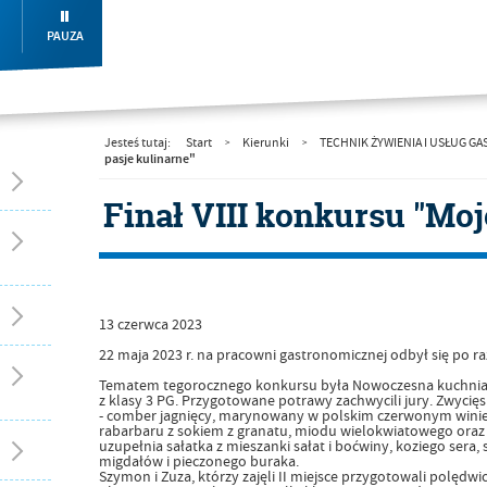
PAUZA
Jesteś tutaj:
Start
Kierunki
TECHNIK ŻYWIENIA I USŁUG 
>
>
pasje kulinarne"
Finał VIII konkursu "Moj
13
czerwca
2023
22 maja 2023 r. na pracowni gastronomicznej odbył się po raz
Tematem tegorocznego konkursu była Nowoczesna kuchnia po
z klasy 3 PG. Przygotowane potrawy zachwycili jury. Zwycię
- comber jagnięcy, marynowany w polskim czerwonym winie,
rabarbaru z sokiem z granatu, miodu wielokwiatowego oraz
uzupełnia sałatka z mieszanki sałat i boćwiny, koziego sera,
migdałów i pieczonego buraka.
Szymon i Zuza, którzy zajęli II miejsce przygotowali polędw