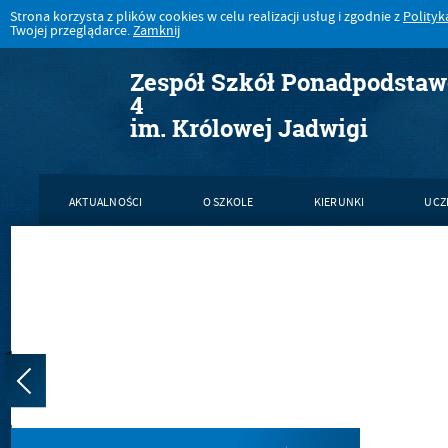
Strona korzysta z plików cookies w celu realizacji usług i zgodnie z
Polityk
Twojej przeglądarce.
Zamknij
Zespół Szkół Ponadpodsta
4
im. Królowej Jadwigi
AKTUALNOŚCI
O SZKOLE
KIERUNKI
UCZ
KONTAKT