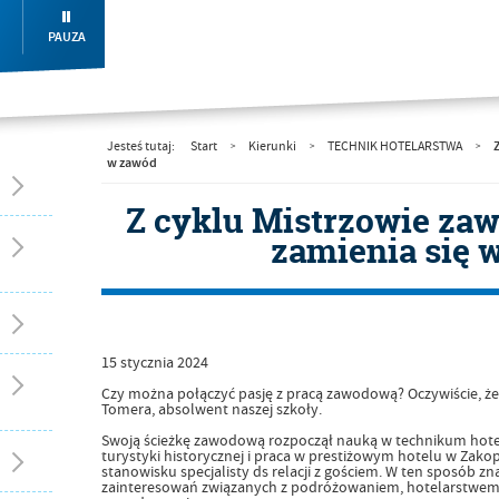
PAUZA
Z
Jesteś tutaj:
Start
Kierunki
TECHNIK HOTELARSTWA
>
>
>
w zawód
Z cyklu Mistrzowie zaw
zamienia się 
15
stycznia
2024
Czy można połączyć pasję z pracą zawodową? Oczywiście, że
Tomera, absolwent naszej szkoły.
Swoją ścieżkę zawodową rozpoczął nauką w technikum hotel
turystyki historycznej i praca w prestiżowym hotelu w Zak
stanowisku specjalisty ds relacji z gościem. W ten sposób z
zainteresowań związanych z podróżowaniem, hotelarstwem i