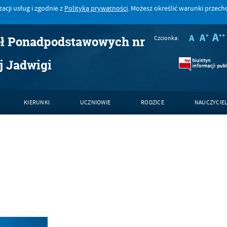
acji usług i zgodnie z
Polityką prywatności
. Możesz określić warunki przec
ół Ponadpodstawowych nr
Czcionka:
j Jadwigi
KIERUNKI
UCZNIOWIE
RODZICE
NAUCZYCIE