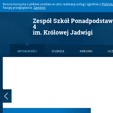
Strona korzysta z plików cookies w celu realizacji usług i zgodnie z
Polityk
Twojej przeglądarce.
Zamknij
Zespół Szkół Ponadpodsta
4
im. Królowej Jadwigi
AKTUALNOŚCI
O SZKOLE
KIERUNKI
UCZ
KONTAKT